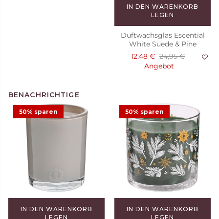
IN DEN WARENKORB
LEGEN
Duftwachsglas Escential
White Suede & Pine
12,48 €
24,95 €
Angebot
50% sparen
50% sparen
Duftkerze Raspberry
Madeleine
29,95 €
IN DEN WARENKORB
IN DEN WARENKORB
LEGEN
LEGEN