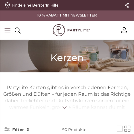
|
Finde eine BeraterIn
Hilfe
10 % RABATT MIT NEWSLETTER
Kerzen
PartyLite Kerzen gibt es in verschiedenen Formen,
Größen und Düften – für jeden Raum ist das Richtige
dabei. Teelichter und Duftvotivkerzen sorgen für ein
warmes Funkeln, größere Räume kannst du mit
mehreren 3-Docht-Kerzen und den Kerzen im Glas
Escential zum Leuchten bringen. Elegante
Stumpenkerzen bieten ein dezentes Design und
Filter
90
Produkte
sind in der GloLite-Reihe für ein strahlenderes