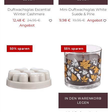
Duftwachsglas Escential
Mini-Duftwachsglas White
Winter Cashmere
Suede & Pine
12,48 €
24,95 €
9,98 €
19,95 €
Angebot
Angebot
50% sparen
55% sparen
IN DEN WARENKORB
LEGEN