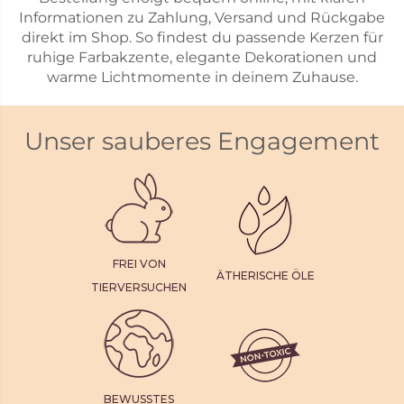
Informationen zu Zahlung, Versand und Rückgabe
direkt im Shop. So findest du passende Kerzen für
ruhige Farbakzente, elegante Dekorationen und
warme Lichtmomente in deinem Zuhause.
Unser sauberes Engagement
FREI VON
ÄTHERISCHE ÖLE
TIERVERSUCHEN
BEWUSSTES