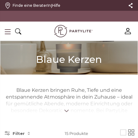
|
Finde eine BeraterIn
Hilfe
10 % RABATT MIT NEWSLETTER
Blaue Kerzen
Blaue Kerzen bringen Ruhe, Tiefe und eine
entspannende Atmosphäre in dein Zuhause – ideal
für gemütliche Abende, moderne Einrichtung oder
besondere Dekorationsmomente. Bei PartyLite
findest du eine vielseitige Auswahl an blauen Kerzen
und blauen Duftkerzen in sorgfältig ausgewählten
Duftrichtungen, die für ein harmonisches und
Filter
15
Produkte
angenehmes Raumgefühl sorgen. Ob einzelne blaue