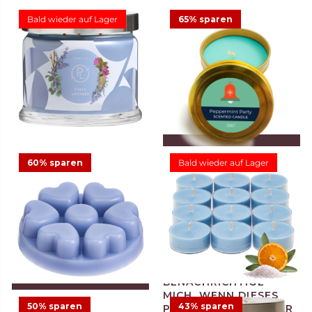
Bald wieder auf Lager
65% sparen
3-Docht-Duftwachsglas
Ocean Lavender
34,95 €
2
IN DEN WARENKORB
LEGEN
60% sparen
Bald wieder auf Lager
Kerze in der Dose
Peppermint Party
3,33 €
9,50 €
Angebot
IN DEN WARENKORB
LEGEN
50% sparen
43% sparen