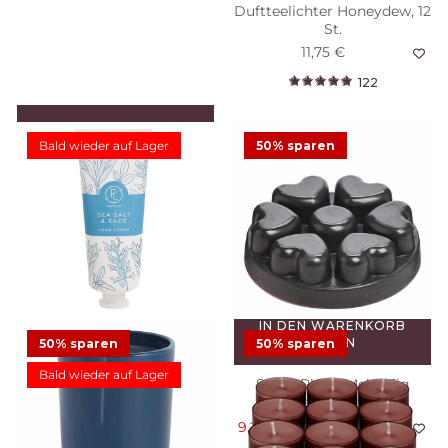
Duftteelichter Honeydew, 12
St.
11,75 €
122
IN DEN WARENKORB
LEGEN
Bald wieder auf Lager
50% sparen
Duftwachsglas Escential
Sun-Kissed Linen
12,48 €
24,95 €
Angebot
IN DEN WARENKORB
LEGEN
50% sparen
50% sparen
Bald wieder auf Lager
Scent Plus® Melts Fig
Handcreme Sea Salt & Sage
Fatale, herzförmig
11,95 €
9,23 €
18,45 €
Angebot