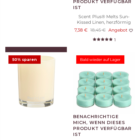
Scent Plus® Melts Sun-
Kissed Linen, herzförmig
7,38 €
18,45 €
Angebot
1
IN DEN WARENKORB
LEGEN
50% sparen
Bald wieder auf Lager
Handcreme Marshmallow
Vanilla
5,98 €
11,95 €
Angebot
1