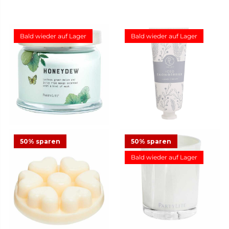
Bald wieder auf Lager
Bald wieder auf Lager
3-Docht-Duftwachsglas
Handcreme Iced
Honeydew
Snowberries™
34,95 €
11,95 €
26
2
50% sparen
50% sparen
Bald wieder auf Lager
Duftwachsglas Escential
Iced Snowberries™
12,48 €
24,95 €
Angebot
23