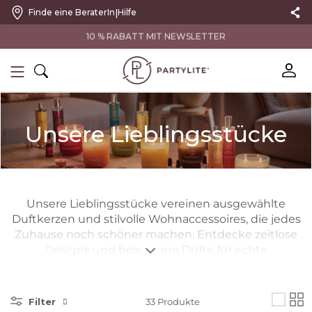
|
Finde eine BeraterIn
Hilfe
10 % RABATT MIT NEWSLETTER
Unsere Lieblingsstücke
Unsere Lieblingsstücke vereinen ausgewählte
Duftkerzen und stilvolle Wohnaccessoires, die jedes
Zuhause noch schöner machen. Entdecke zeitlose
Designs und besondere Düfte für echte
Wohlfühlmomente..
Filter
33
Produkte