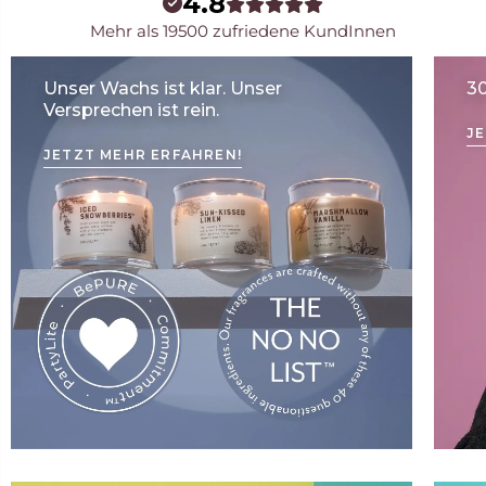
4.8
Mehr als 19500 zufriedene KundInnen
Unser Wachs ist klar. Unser
3
Versprechen ist rein.
J
JETZT MEHR ERFAHREN!