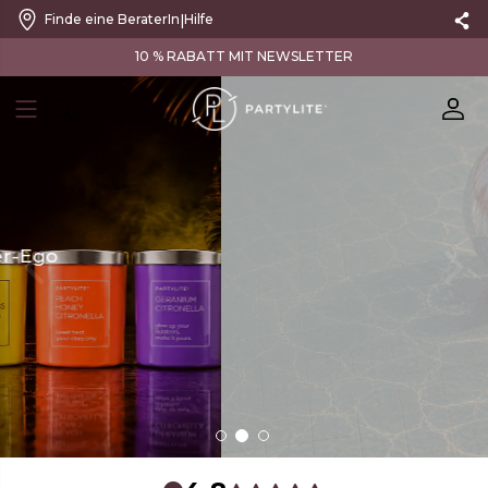
|
Finde eine BeraterIn
Hilfe
VERSANDKOSTENFREI AB 100 €
SOLAR PULSE
neon heat.
tropical air.
sun-charged.
NEUE SOMMER KOLLEKTION