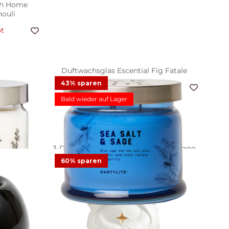
esh Home
ouli
t
Duftwachsglas Escential Fig Fatale
43% sparen
12,48 €
24,95 €
Angebot
Bald wieder auf Lager
9
Bewertungen
 Iced
3-Docht-Duftwachsglas Sea Salt & Sage
(neues Etikett)
60% sparen
ot
20,00 €
34,95 €
Angebot
gen