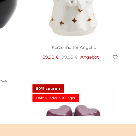
Kerzenhalter Angelic
39,98 €
99,95 €
Angebot
 Orb
, Paar
50% sparen
ot
ot
Bald wieder auf Lager
Scent Plus® Melts Mulberry, herzförmig
9,23 €
18,45 €
Angebot