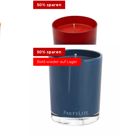
50% sparen
el Sol
Mini-Duftwachsglas Amber Sands
50% sparen
ot
9,98 €
19,95 €
Angebot
Bald wieder auf Lager