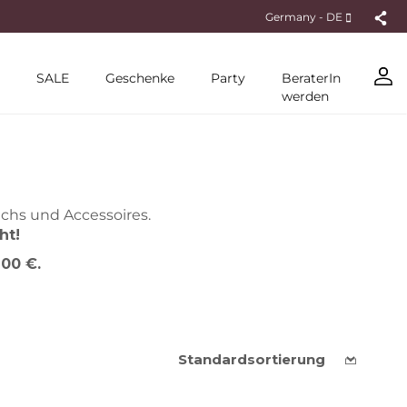
Germany - DE
SALE
Geschenke
Party
BeraterIn
werden
achs und Accessoires.
ht!
00 €.