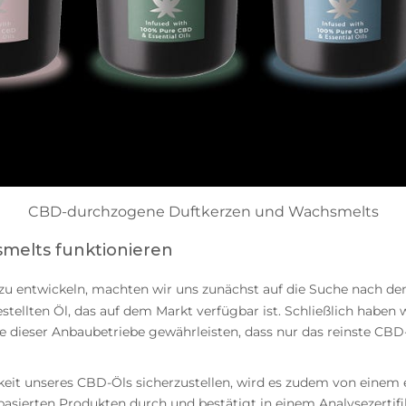
CBD-durchzogene Duftkerzen und Wachsmelts
melts funktionieren
zu entwickeln, machten wir uns zunächst auf die Suche nach de
ellten Öl, das auf dem Markt verfügbar ist. Schließlich haben
 dieser Anbaubetriebe gewährleisten, dass nur das reinste CBD
eit unseres CBD-Öls sicherzustellen, wird es zudem von einem 
asierten Produkten durch und bestätigt in einem Analysezertifi