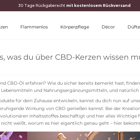
10 % RABATT MIT NEWSLETTER
rzen
Flammenlos
Körperpflege
Décor
Düfte
es, was du über CBD-Kerzen wissen m
 CBD-Öl erfahren? Wie du sicher bereits bemerkt hast, finden s
in Lebensmitteln und Nahrungsergänzungsmitteln, und natürlic
rodukte für dein Zuhause entwickeln, kannst du dich nun auf uns
beruhigende Wirkung von CBD genießen kannst. Bei der Kreation
evolutionären Inhaltsstoffes beschäftigt und hier alles Wichtig
ar nicht weißt, worum es hier eigentlich genau geht – hier beko