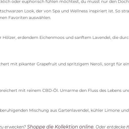
ücklich oder euphorisch fühlen möchtest, du musst nur den Doc
arzen Look, der von Spa und Wellness inspiriert ist. So strahl
einen Favoriten auswählen.
r Hölzer, erdendem Eichenmoos und sanftem Lavendel, die durc
rt mit pikanter Grapefruit und spritzigem Neroli, sorgt für ei
gereichert mit reinem CBD-Öl. Umarme den Fluss des Lebens 
 beruhigenden Mischung aus Gartenlavendel, kühler Limone und 
Shoppe die Kollektion online
n
 zu erwecken?
. Oder entdecke