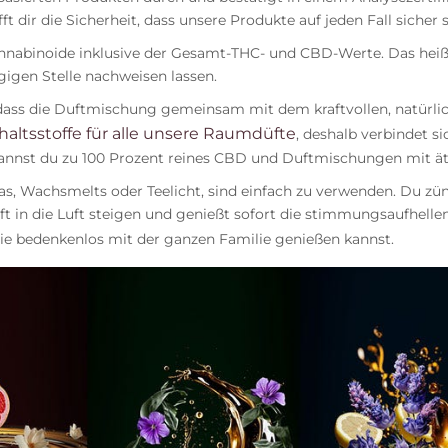
t dir die Sicherheit, dass unsere Produkte auf jeden Fall sicher 
Cannabinoide inklusive der Gesamt-THC- und CBD-Werte. Das heißt
igen Stelle nachweisen lassen.
dass die Duftmischung gemeinsam mit dem kraftvollen, natürlic
haltsstoffe für alle unsere Raumdüfte
, deshalb verbindet s
kannst du zu 100 Prozent reines CBD und Duftmischungen mit ät
 Wachsmelts oder Teelicht, sind einfach zu verwenden. Du zünd
t in die Luft steigen und genießt sofort die stimmungsaufhelle
sie bedenkenlos mit der ganzen Familie genießen kannst.