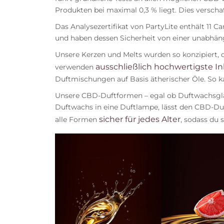
Produkten bei maximal 0,3 % liegt. Dies verschaff
Das Analysezertifikat von PartyLite enthält 11 
und haben dessen Sicherheit von einer unabhäng
Unsere Kerzen und Melts wurden so konzipiert, 
ausschließlich hochwertigste In
verwenden
Duftmischungen auf Basis ätherischer Öle. So 
Unsere CBD-Duftformen – egal ob Duftwachsglas,
Duftwachs in eine Duftlampe, lässt den CBD-Duf
sicher für jedes Alter
alle Formen
, sodass du 