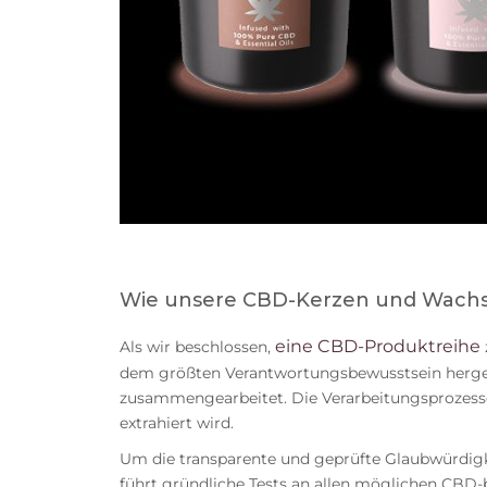
Wie unsere CBD-Kerzen und Wachs
eine CBD-Produktreihe
Als wir beschlossen,
dem größten Verantwortungsbewusstsein hergest
zusammengearbeitet. Die Verarbeitungsprozesse
extrahiert wird.
Um die transparente und geprüfte Glaubwürdigk
führt gründliche Tests an allen möglichen CBD-b