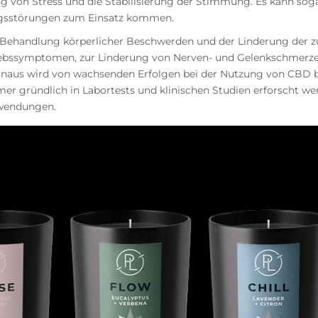
g von Stress und die Stabilisierung der Stimmung. Es kann sog
gsstörungen zum Einsatz kommen.
 Behandlung körperlicher Beschwerden und der Linderung der 
rebssymptomen, zur Linderung von Nerven- und Gelenkschmerze
inaus wird von wachsenden Erfolgen bei der Nutzung von CBD be
gründlich in Labortests und klinischen Studien erforscht wer
nwendungen.