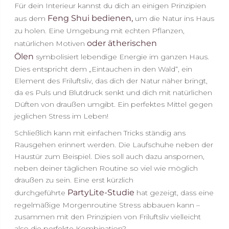
Für dein Interieur kannst du dich an einigen Prinzipien
Feng Shui bedienen,
aus dem
um die Natur ins Haus
zu holen. Eine Umgebung mit echten Pflanzen,
oder ätherischen
natürlichen Motiven
Ölen
symbolisiert lebendige Energie im ganzen Haus.
Dies entspricht dem „Eintauchen in den Wald“, ein
Element des Friluftsliv, das dich der Natur näher bringt,
da es Puls und Blutdruck senkt und dich mit natürlichen
Düften von draußen umgibt. Ein perfektes Mittel gegen
jeglichen Stress im Leben!
Schließlich kann mit einfachen Tricks ständig ans
Rausgehen erinnert werden. Die Laufschuhe neben der
Haustür zum Beispiel. Dies soll auch dazu anspornen,
neben deiner täglichen Routine so viel wie möglich
draußen zu sein. Eine erst kürzlich
PartyLite-Studie
durchgeführte
hat gezeigt, dass eine
regelmäßige Morgenroutine Stress abbauen kann –
zusammen mit den Prinzipien von Friluftsliv vielleicht
also die perfekte Kombination?