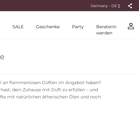
Germany - DE
SALE
Geschenke
Party
BeraterIn
werden
te
swahl an flammenlosen Düften im Angebot haben?
ast, dein Zuhause mit Duft zu erfüllen – und
üfte mit natürlichen ätherischen Ölen und noch