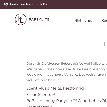
|
Finde eine BeraterIn
Hilfe
Highlights
Ke
P
Dass wir Duftkerzen lieben, dürfte wohl allsei
Wir haben viele unterschiedliche Designs entwo
jede davon hat andere Vorteile. Lies weiter und
viele weitere heraus.
Scent Plus® Melts, herzförmig
SmartScents™
BeBalanced by PartyLite™ Ätherisches Öl 
AromaPure™