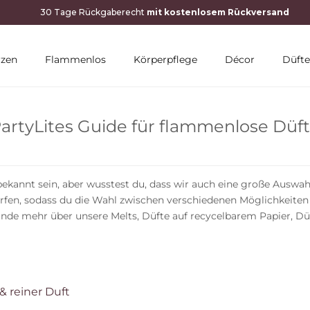
10 % RABATT MIT NEWSLETTER
rzen
Flammenlos
Körperpflege
Décor
Düfte
artyLites Guide für flammenlose Düf
ts bekannt sein, aber wusstest du, dass wir auch eine große Au
rfen, sodass du die Wahl zwischen verschiedenen Möglichkeiten h
 finde mehr über unsere Melts, Düfte auf recycelbarem Papier, D
& reiner Duft