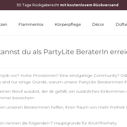
10 % RABATT MIT NEWSLETTER
rzen
Flammenlos
Körperpflege
Décor
Düfte
annst du als PartyLite BeraterIn erre
raumjob vor? Hohe Provisionen? Eine einzigartige Community? Od
 sind nur einige Gründe, warum unsere PartyLite BeraterInnen ihr
 einen Beruf ausübst, der dir gefällt; ein zusätzliches Einkomme
mmer bereichern.
len unseren BeraterInnen helfen, ihren Traum von mehr Freiheit 
en nennen die folgenden 7 Hauptgründe für #JoinTheParty.