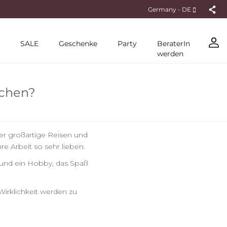
Germany - DE
SALE
Geschenke
Party
BeraterIn
werden
ichen?
er großartige Reisen und
e Arbeit so sehr lieben.
n und ein Hobby, das Spaß
Wirklichkeit werden zu