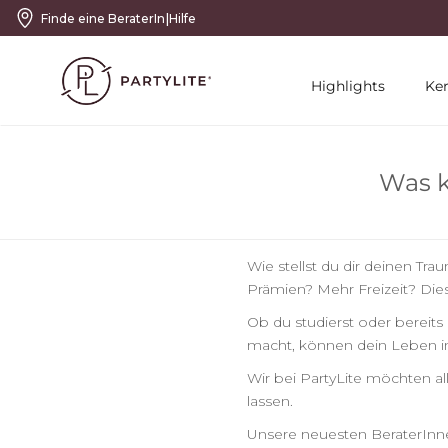
|
Finde eine BeraterIn
Hilfe
Highlights
Ke
Was k
Wie stellst du dir deinen T
Prämien? Mehr Freizeit? Dies
Ob du studierst oder bereits
macht, können dein Leben i
Wir bei PartyLite möchten al
lassen.
Unsere neuesten BeraterInn