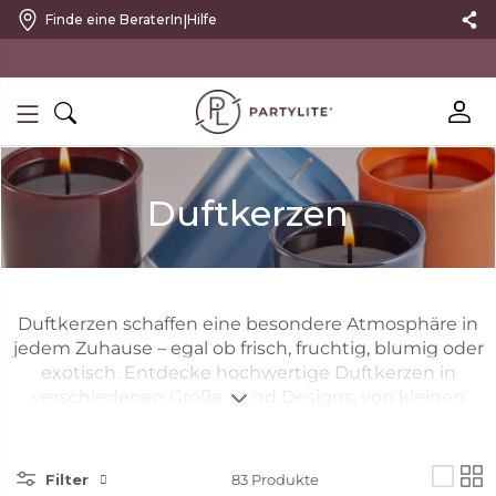
|
Finde eine BeraterIn
Hilfe
10 % RABATT MIT NEWSLETTER
Duftkerzen
Duftkerzen schaffen eine besondere Atmosphäre in
jedem Zuhause – egal ob frisch, fruchtig, blumig oder
exotisch. Entdecke hochwertige Duftkerzen in
verschiedenen Größen und Designs, von kleinen
Duftkerzen bis zu großen Duftkerzen. Finde deinen
Lieblingsduft und kaufe Duftkerzen für gemütliche
Abende, besondere Momente oder als stilvolle
Filter
83
Produkte
Dekoration.