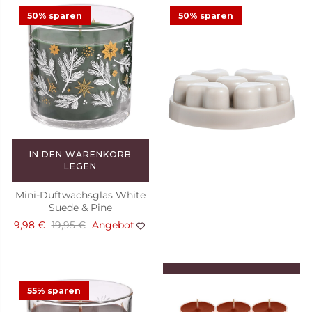
50% sparen
50% sparen
IN DEN WARENKORB
LEGEN
Mini-Duftwachsglas White
Suede & Pine
9,98 €
19,95 €
Angebot
IN DEN WARENKORB
LEGEN
55% sparen