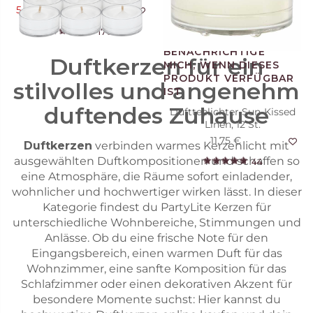
5,88 €
11,75 €
Angebot
58
170
Duftkerzen für ein
stilvolles und angenehm
duftendes Zuhause
Duftteelichter Sun-Kissed
Linen, 12 St.
11,75 €
Duftkerzen
verbinden warmes Kerzenlicht mit
ausgewählten Duftkompositionen und schaffen so
44
eine Atmosphäre, die Räume sofort einladender,
wohnlicher und hochwertiger wirken lässt. In dieser
Kategorie findest du PartyLite Kerzen für
unterschiedliche Wohnbereiche, Stimmungen und
Anlässe. Ob du eine frische Note für den
Eingangsbereich, einen warmen Duft für das
Wohnzimmer, eine sanfte Komposition für das
Schlafzimmer oder einen dekorativen Akzent für
besondere Momente suchst: Hier kannst du