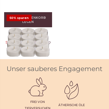
IN DEN WARENKORB
50% sparen
LEGEN
Duftteelichter Santal &
Cedar, 12 St.
5,88 €
11,75 €
Angebot
5
Unser sauberes Engagement
FREI VON
ÄTHERISCHE ÖLE
TIERVERSUCHEN