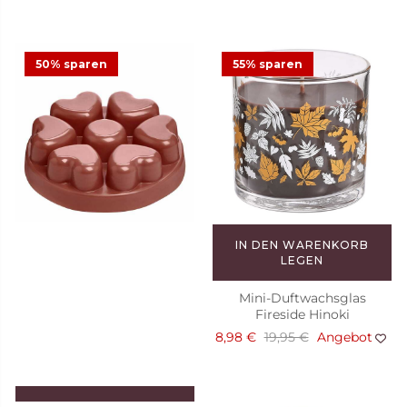
50% sparen
55% sparen
IN DEN WARENKORB
LEGEN
Mini-Duftwachsglas
Fireside Hinoki
8,98 €
19,95 €
Angebot
IN DEN WARENKORB