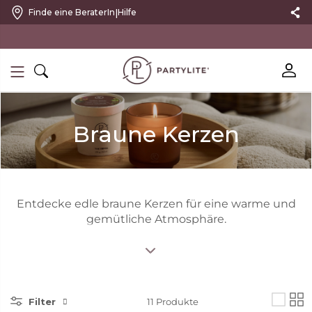
|
Finde eine BeraterIn
Hilfe
10 % RABATT MIT NEWSLETTER
Braune Kerzen
Entdecke edle braune Kerzen für eine warme und
gemütliche Atmosphäre.
Filter
11
Produkte