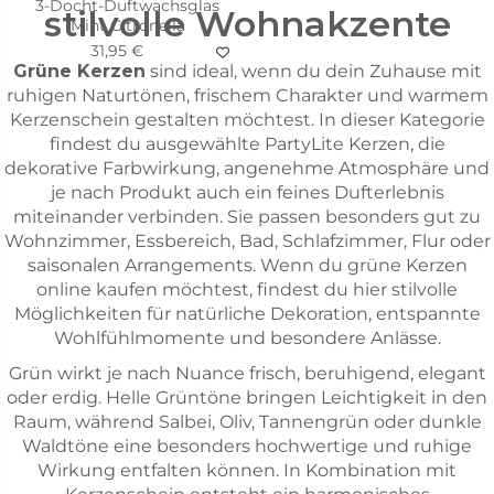
3-Docht-Duftwachsglas
stilvolle Wohnakzente
Mint Citronella
31,95 €
Grüne Kerzen
sind ideal, wenn du dein Zuhause mit
ruhigen Naturtönen, frischem Charakter und warmem
Kerzenschein gestalten möchtest. In dieser Kategorie
findest du ausgewählte PartyLite Kerzen, die
dekorative Farbwirkung, angenehme Atmosphäre und
je nach Produkt auch ein feines Dufterlebnis
miteinander verbinden. Sie passen besonders gut zu
Wohnzimmer, Essbereich, Bad, Schlafzimmer, Flur oder
saisonalen Arrangements. Wenn du grüne Kerzen
online kaufen möchtest, findest du hier stilvolle
Möglichkeiten für natürliche Dekoration, entspannte
Wohlfühlmomente und besondere Anlässe.
Grün wirkt je nach Nuance frisch, beruhigend, elegant
oder erdig. Helle Grüntöne bringen Leichtigkeit in den
Raum, während Salbei, Oliv, Tannengrün oder dunkle
Waldtöne eine besonders hochwertige und ruhige
Wirkung entfalten können. In Kombination mit