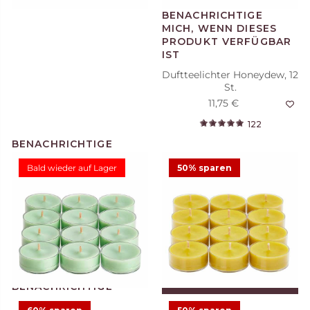
Duftteelichter Honeydew, 12
St.
11,75 €
122
Bald wieder auf Lager
50% sparen
Duftwachsglas Escential
Honeydew
11,23 €
24,95 €
Angebot
22
IN DEN WARENKORB
LEGEN