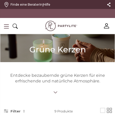
|
Finde eine BeraterIn
Hilfe
10 % RABATT MIT NEWSLETTER
Grüne Kerzen
Entdecke bezaubernde grüne Kerzen für eine
erfrischende und natürliche Atmosphäre.
Filter
9
Produkte