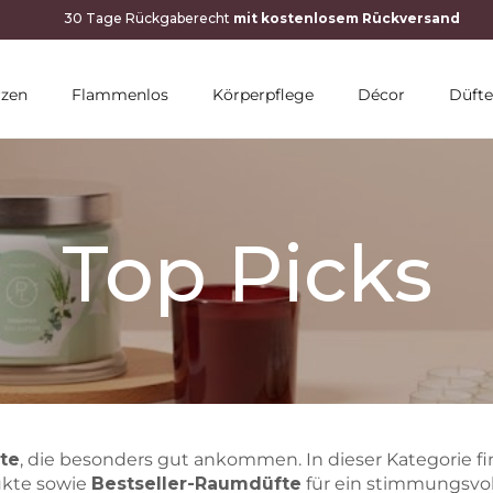
rzen
Flammenlos
Körperpflege
Décor
Düfte
Top Picks
te
, die besonders gut ankommen. In dieser Kategorie f
kte sowie
Bestseller-Raumdüfte
für ein stimmungsvol