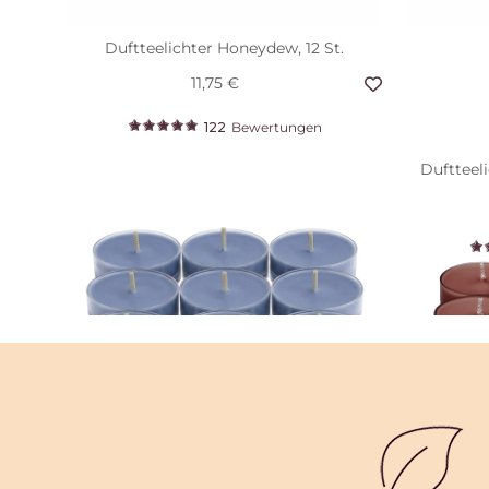
Duftteelichter Honeydew, 12 St.
11,75 €
122
Bewertungen
Duftteeli
Duftteelichter Ocean Lavender, 12 St.
Duftteel
11,75 €