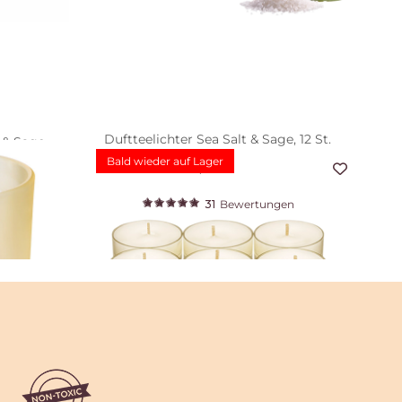
Duftteelichter Sea Salt & Sage, 12 St.
 & Sage,
Bald wieder auf Lager
11,75 €
t
31
Bewertungen
Duftteelichter Marshmallow Vanilla, 12 St.
PartyLite
11,75 €
ot
28
Bewertungen