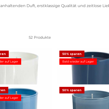
anganhaltenden Duft, erstklassige Qualität und zeitlose L
52
Produkte
ftwachsglas Escential
aren
50% sparen
Iced Snowberries™
der auf Lager
Bald wieder auf Lager
8 €
24,95 €
Angebot
23
Bewertungen
Duftwachsglas Escential Fi
ren
50% sparen
12,48 €
24,95 €
Angeb
der auf Lager
9
Bewertung