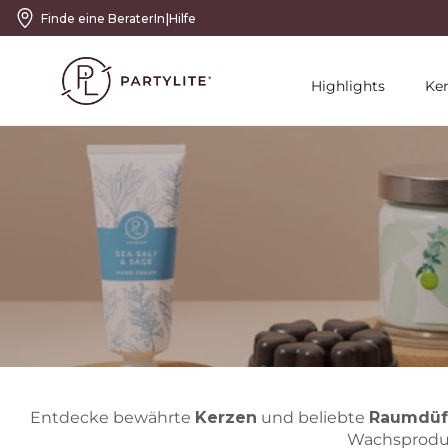
|
Finde eine BeraterIn
Hilfe
Highlights
Ke
Entdecke bewährte
Kerzen
und beliebte
Raumdüf
Wachsprodu