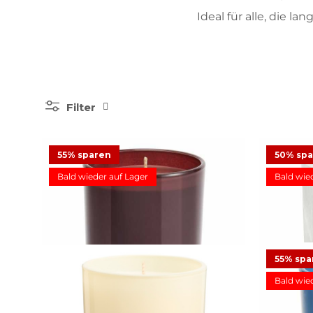
Ideal für alle, die l
Filter
Du
55% sparen
50% sp
Bald wieder auf Lager
Bald wie
12,4
Duftwachsglas Escential Mulberry
Duftwachsglas Escential Sun-Kissed
55% spa
11,23 €
24,95 €
Angebot
Linen
Bald wie
24,95 €
16
Bewertungen