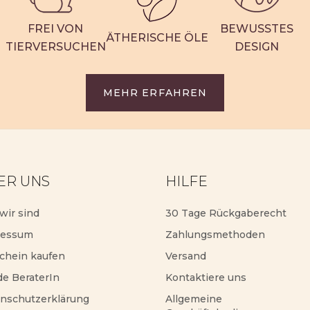
FREI VON
BEWUSSTES
ÄTHERISCHE ÖLE
TIERVERSUCHEN
DESIGN
MEHR ERFAHREN
ER UNS
HILFE
wir sind
30 Tage Rückgaberecht
ressum
Zahlungsmethoden
chein kaufen
Versand
e BeraterIn
Kontaktiere uns
nschutzerklärung
Allgemeine