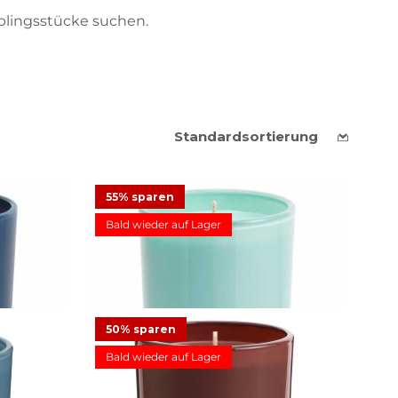
ieblingsstücke suchen.
55% sparen
Bald wieder auf Lager
g Fatale
Duftwachsglas Escential Honeydew
50% sparen
ot
11,23 €
24,95 €
Angebot
Bald wieder auf Lager
en
22
Bewertungen