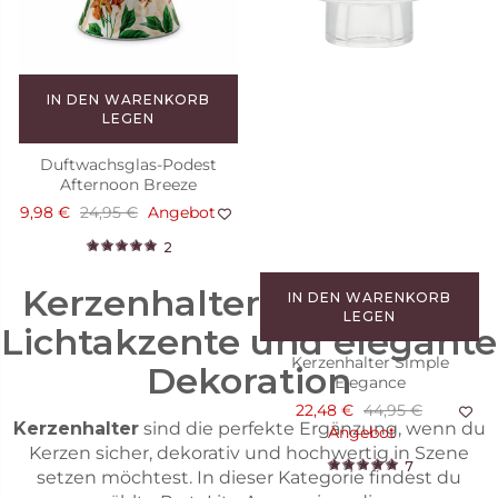
4
IN DEN WARENKORB
LEGEN
Duftwachsglas-Podest
Afternoon Breeze
9,98 €
24,95 €
Angebot
2
Kerzenhalter für stilvolle
IN DEN WARENKORB
LEGEN
Lichtakzente und elegante
Kerzenhalter Simple
Dekoration
Elegance
22,48 €
44,95 €
Kerzenhalter
sind die perfekte Ergänzung, wenn du
Angebot
Kerzen sicher, dekorativ und hochwertig in Szene
7
setzen möchtest. In dieser Kategorie findest du