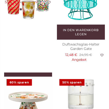
5,98 €
14,95 €
Angebot
1
IN DEN WARENKORB
LEGEN
Duftwachsglas-Halter
Garden Gate
12,48 €
24,95 €
Angebot
IN DEN WARENKORB
LEGEN
60% sparen
50% sparen
Votivkerzenhalter Deck the
Halls, Trio
7,48 €
14,95 €
Angebot