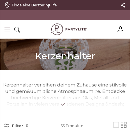
|
Finde eine BeraterIn
Hilfe
10 % RABATT MIT NEWSLETTER
Kerzenhalter
Kerzenhalter verleihen deinem Zuhause eine stilvolle
und gem&uuml;tliche Atmosph&auml;re. Entdecke
hochwertige Kerzenhalter aus Glas, Metall und
Porzellan in vielen verschiedenen Designs &ndash;
von eleganten Kerzenhaltern aus Glas bis zu
modernen dekorativen Highlights. Finde den
passenden Kerzenhalter f&uuml;r jeden Raum und
Filter
53
Produkte
setze deine Lieblingskerzen stilvoll in Szene.