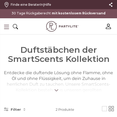
|
Finde eine BeraterIn
Hilfe
mit kostenlosem Rückversand
Duftstäbchen der
SmartScents Kollektion
Entdecke die duftende Lösung ohne Flamme, ohne
Öl und ohne Flüssigkeit, um dein Zuhause in
herrlichen Duft zu tauchen. Unsere SmartScents-
Kollektion besteht aus unseren gerollten
Papierduftsticks, die aus nachhaltig erzeugten
Materialien hergestellt werden und für lang
anhaltenden Duft sorgen, sowie unseren stilvollen
Filter
2
Produkte
SmartScents Haltern. Mit unserem GoSmart mobilen