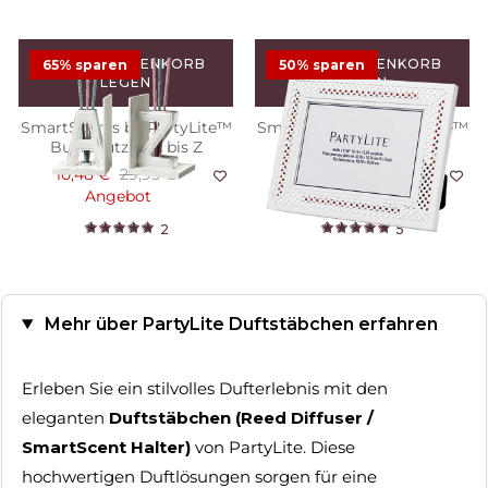
Dufthalter kannst du deinen Duft auch unterwegs
genießen.
IN DEN WARENKORB
IN DEN WARENKORB
65% sparen
50% sparen
LEGEN
LEGEN
SmartScents by PartyLite™
SmartScents by PartyLite™
Buchstützen A bis Z
Halter Bilderrahmen
10,48 €
29,95 €
14,98 €
29,95 €
Angebot
Angebot
2
5
Mehr über PartyLite Duftstäbchen erfahren
Erleben Sie ein stilvolles Dufterlebnis mit den
eleganten
Duftstäbchen (Reed Diffuser /
SmartScent Halter)
von PartyLite. Diese
hochwertigen Duftlösungen sorgen für eine