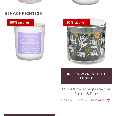
50% sparen
50% sparen
Duftkerze Raspberry
Madeleine
29,95 €
IN DEN WARENKORB
LEGEN
Mini-Duftwachsglas White
Suede & Pine
9,98 €
19,95 €
Angebot