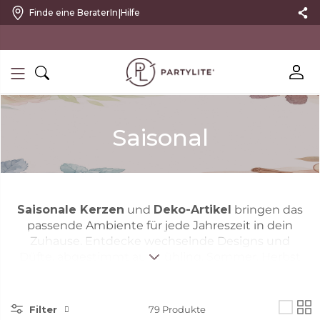
|
Finde eine BeraterIn
Hilfe
10 % RABATT MIT NEWSLETTER
Saisonal
Saisonale Kerzen
und
Deko-Artikel
bringen das
passende Ambiente für jede Jahreszeit in dein
Zuhause. Entdecke wechselnde Designs und
Düfte, abgestimmt auf Frühling, Sommer, Herbst
und Winter.
Filter
79
Produkte