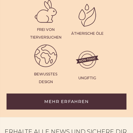
Evergreen Fir, herzförmig
9,23 €
18,45 €
Angebot
FREI VON
ÄTHERISCHE ÖLE
TIERVERSUCHEN
BEWUSSTES
UNGIFTIG
DESIGN
MEHR ERFAHREN
ERHALTE ALLE NEWS UND SICHERE DIR