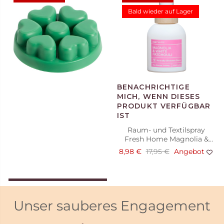
Bald wieder auf Lager
Duftwachsglas Fresh Home
Perfect Pet
12,48 €
24,95 €
Angebot
Raum- und Textilspray
Fresh Home Magnolia &
White Patchouli
8,98 €
17,95 €
Angebot
IN DEN WARENKORB
LEGEN
Unser sauberes Engagement
Scent Plus® Melts