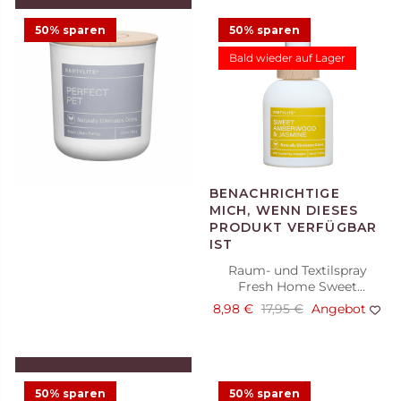
IN DEN WARENKORB
LEGEN
50% sparen
50% sparen
Bald wieder auf Lager
Duftwachsglas Fresh Home
Lavender & Chamomile
12,48 €
24,95 €
Angebot
Raum- und Textilspray
Fresh Home Sweet
Amberwood & Jasmine
8,98 €
17,95 €
Angebot
IN DEN WARENKORB
LEGEN
50% sparen
50% sparen