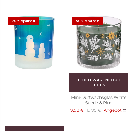
von PartyLite mit
Weihnachts-Auswahl
Weihnachtsduftkerzen, Adventskerzen und
winterlichen Raumdüften.
70% sparen
50% sparen
IN DEN WARENKORB
LEGEN
Mini-Duftwachsglas White
Suede & Pine
9,98 €
19,95 €
Angebot
IN DEN WARENKORB