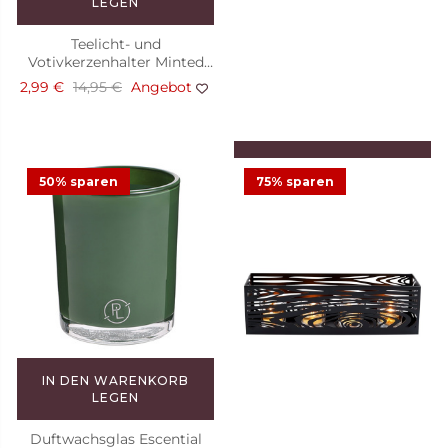
LEGEN
Teelicht- und
Votivkerzenhalter Minted
Snowflakes
2,99 €
14,95 €
Angebot
IN DEN WARENKORB
LEGEN
50% sparen
75% sparen
Kerze in der Dose Merry
Maraschino
3,33 €
9,50 €
Angebot
IN DEN WARENKORB
LEGEN
Duftwachsglas Escential