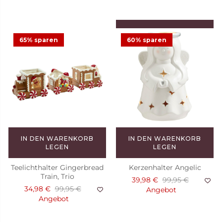
IN DEN WARENKORB
LEGEN
65% sparen
60% sparen
Kerze in der Dose Cranberry
Patchouli Bark
3,33 €
9,50 €
Angebot
IN DEN WARENKORB
IN DEN WARENKORB
LEGEN
LEGEN
Teelichthalter Gingerbread
Kerzenhalter Angelic
Train, Trio
39,98 €
99,95 €
34,98 €
99,95 €
Angebot
Angebot