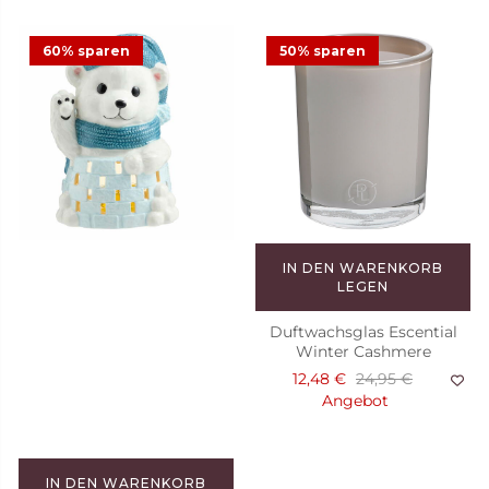
60% sparen
50% sparen
IN DEN WARENKORB
LEGEN
Duftwachsglas Escential
Winter Cashmere
12,48 €
24,95 €
Angebot
IN DEN WARENKORB