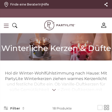
|
Finde eine BeraterIn
Hilfe
10 % RABATT MIT NEWSLETTER
Winterliche Kerzen & Düfte
Hol dir Winter-Wohlfühlstimmung nach Hause: Mit
PartyLite Winterkerzen ziehen warmes Kerzenlicht
und festliche Düfte ein. Ob Vanille-Duftkerzen für
süße Gemütlichkeit oder Zimt-Duftkerzen mit
würziger Wärme – perfekt für kalte Abende und
gesellige Runden. Setz Akzente mit roten Kerzen als
Winter- und Weihnachtsdeko oder verschenke
Filter
18
Produkte
. Für extra Festtagsfeeling: die
Kerzen-Geschenksets