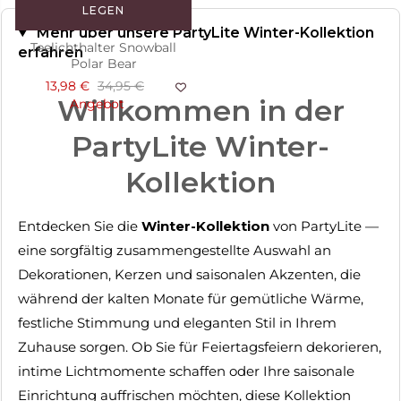
LEGEN
Mehr über unsere PartyLite Winter-Kollektion
Teelichthalter Snowball
erfahren
Polar Bear
13,98 €
34,95 €
Willkommen in der
Angebot
PartyLite Winter-
Kollektion
Entdecken Sie die
Winter-Kollektion
von PartyLite —
eine sorgfältig zusammengestellte Auswahl an
Dekorationen, Kerzen und saisonalen Akzenten, die
während der kalten Monate für gemütliche Wärme,
festliche Stimmung und eleganten Stil in Ihrem
Zuhause sorgen. Ob Sie für Feiertagsfeiern dekorieren,
intime Lichtmomente schaffen oder Ihre saisonale
Einrichtung auffrischen möchten, diese Kollektion