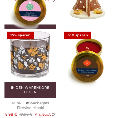
3,33 €
9,50 €
Angebot
16,08 €
45,95 €
Angebot
2
IN DEN WARENKORB
LEGEN
55% sparen
65% sparen
Kerze in der Dose Pink Pear
3,33 €
9,50 €
Angebot
IN DEN WARENKORB
LEGEN
Mini-Duftwachsglas
Fireside Hinoki
8,98 €
19,95 €
Angebot