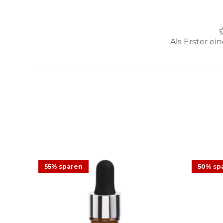
Als Erster e
55% sparen
50% sp