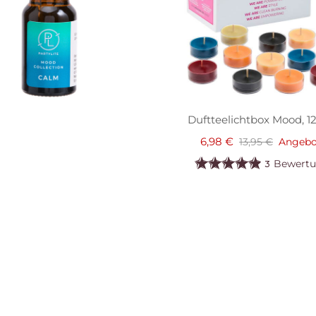
Duftteelichtbox Mood, 12
6,98 €
13,95 €
Angebo
Bewert
3