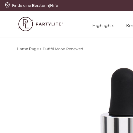
|
Finde eine BeraterIn
Hilfe
Highlights
Ke
Home Page
>
Duftöl Mood Renewed