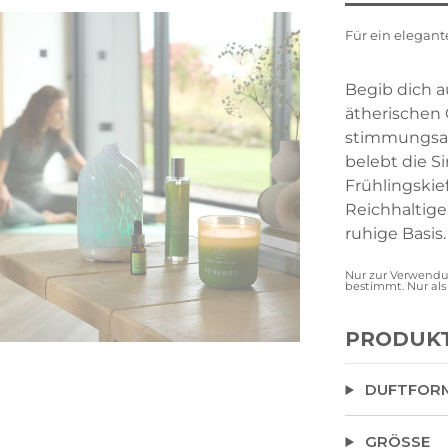
Für ein elegant
Begib dich 
ätherischen
stimmungsak
belebt die S
Frühlingskie
Reichhaltige
ruhige Basis.
Nur zur Verwendun
bestimmt. Nur al
PRODUK
DUFTFOR
GRÖSSE