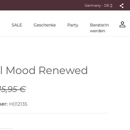
Germany - DE
SALE
Geschenke
Party
BeraterIn
werden
öl Mood Renewed
15,95 €
er:
H012135