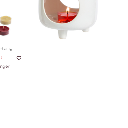
-teilig
t
ungen