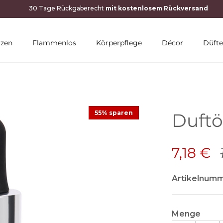
rzen
Flammenlos
Körperpflege
Décor
Düfte
55% sparen
Duft
7,18 €
Artikelnumm
Menge