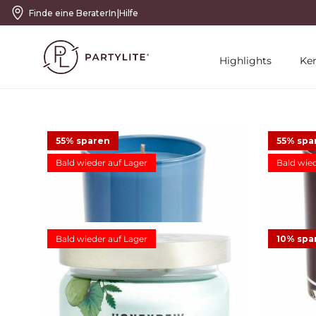
|
Finde eine BeraterIn
Hilfe
Highlights
Ke
55% sparen
55% spa
Bald wieder auf Lager
Bald wied
Duftwachsglas Escential Sea Salt & Sage
Duftwa
Bald wieder auf Lager
10% spa
11,23 €
24,95 €
Angebot
11,2
13
Bewertungen