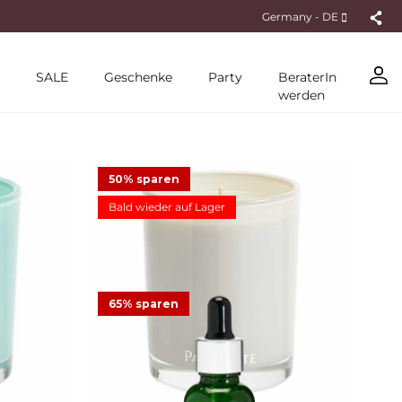
Germany - DE
SALE
Geschenke
Party
BeraterIn
werden
50% sparen
Bald wieder auf Lager
Honeydew
Duftwachsglas Escential Marshmallow
Vanilla
65% sparen
ot
12,48 €
24,95 €
Angebot
gen
10
Bewertungen