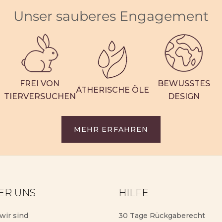
Snowberries™
34,95 €
Unser sauberes Engagement
20,00 €
34,95 €
Angeb
38
Bewertungen
111
Bewertun
FREI VON
BEWUSSTES
ÄTHERISCHE ÖLE
TIERVERSUCHEN
DESIGN
MEHR ERFAHREN
ER UNS
HILFE
wir sind
30 Tage Rückgaberecht