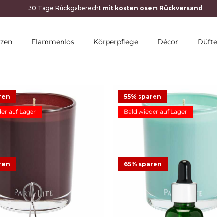
rzen
Flammenlos
Körperpflege
Décor
Düfte
ren
55% sparen
er auf Lager
Bald wieder auf Lager
chsglas Escential Mulberry
Duftwachsglas Escential 
ren
65% sparen
3 €
24,95 €
Angebot
11,23 €
24,95 €
Angeb
16
Bewertungen
22
Bewertun