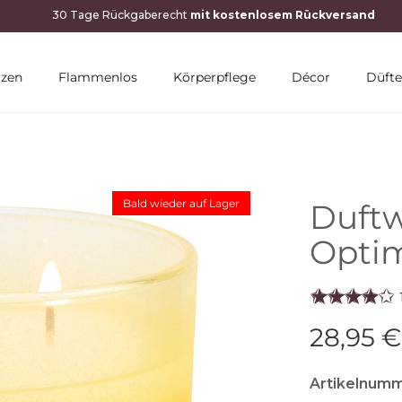
rzen
Flammenlos
Körperpflege
Décor
Düfte
Bald wieder auf Lager
Duft
Optim
28,95 €
Artikelnumm