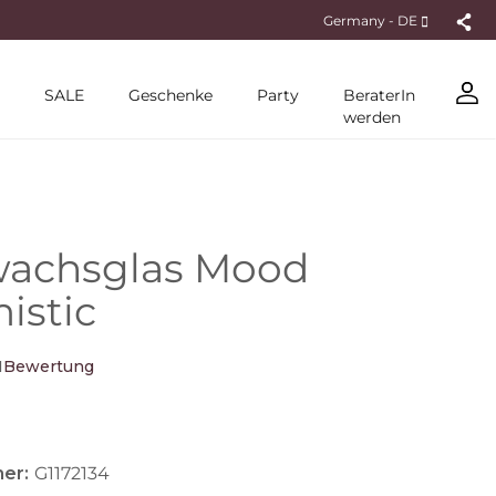
Germany - DE
SALE
Geschenke
Party
BeraterIn
werden
wachsglas Mood
istic
1
Bewertung
er:
G1172134