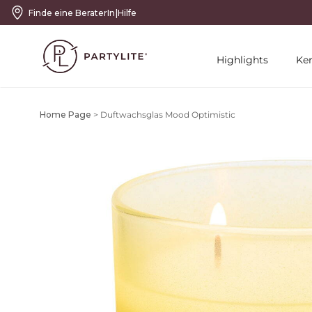
|
Finde eine BeraterIn
Hilfe
Highlights
Ke
Home Page
>
Duftwachsglas Mood Optimistic