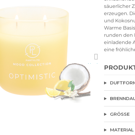
säuerlicher
erzeugen. D
und Kokosnuss
Warme Basis
runden den 
einladende 
eine fröhlich
Next
PRODUK
DUFTFOR
BRENNDA
GRÖSSE
MATERIAL