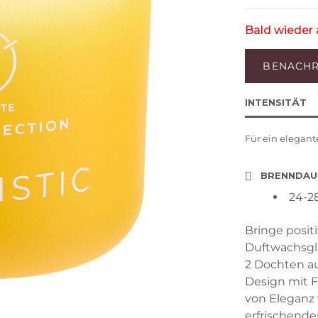
Bald wieder 
INTENSITÄT
Für ein elegant
BRENNDAU
24-2
Bringe posit
Duftwachsgla
2 Dochten au
Design mit 
von Eleganz 
erfrischende