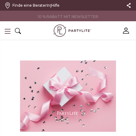
|
Finde eine BeraterIn
Hilfe
10 % RABATT MIT NEWSLETTER