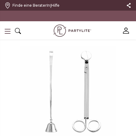
|
Finde eine BeraterIn
Hilfe
10 % RABATT MIT NEWSLETTER