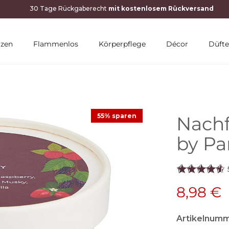
rzen
Flammenlos
Körperpflege
Décor
Düfte
55% sparen
Nachf
by Pa
8,98 €
Artikelnumm