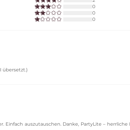
2
0
0
0
I übersetzt.)
er. Einfach auszutauschen. Danke, PartyLite – herrliche