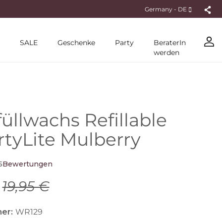
Germany - DE
SALE
Geschenke
Party
BeraterIn
werden
üllwachs Refillable
rtyLite Mulberry
5
Bewertungen
19,95 €
er:
WR129