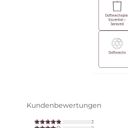
Duftwachsgla
Escential –
Sprayed
Duftwachs
Kundenbewertungen
3