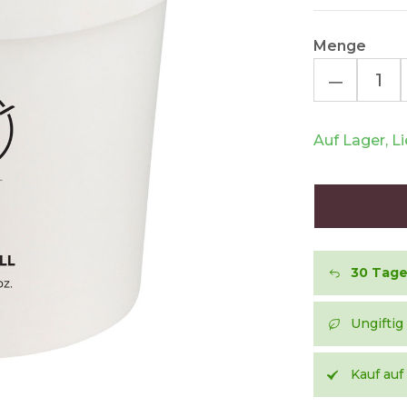
Menge
–
Auf Lager, L
30 Tag
Ungiftig
Kauf au