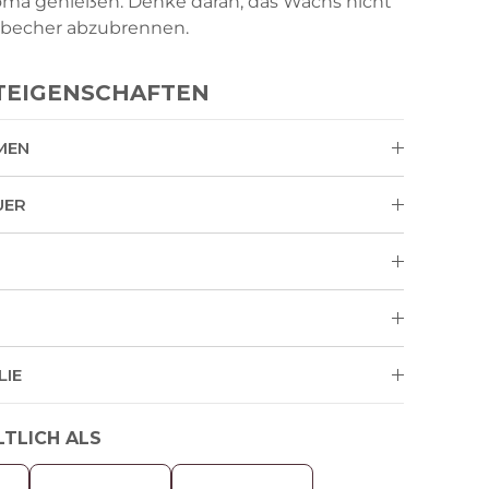
roma genießen. Denke daran, das Wachs nicht
becher abzubrennen.
TEIGENSCHAFTEN
MEN
UER
LIE
LTLICH ALS