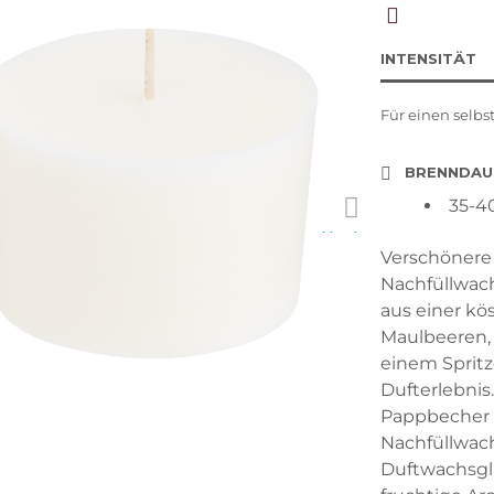
INTENSITÄT
Für einen selbs
BRENNDAU
35-4
Next
Verschönere
Nachfüllwach
aus einer kö
Maulbeeren,
einem Spritz
Dufterlebnis
Pappbecher m
Nachfüllwac
Duftwachsgla