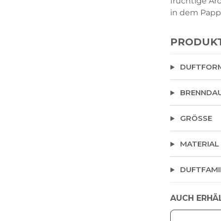
fruchtige A
in dem Papp
PRODUK
DUFTFOR
BRENNDA
GRÖSSE
MATERIAL
DUFTFAMI
AUCH ERHÄ