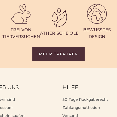
FREI VON
BEWUSSTES
ÄTHERISCHE ÖLE
TIERVERSUCHEN
DESIGN
MEHR ERFAHREN
ER UNS
HILFE
wir sind
30 Tage Rückgaberecht
ressum
Zahlungsmethoden
chein kaufen
Versand