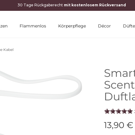
rzen
Flammenlos
Körperpflege
Décor
Düfte
e Kabel
Smar
Scent
Duftl
13,90 €