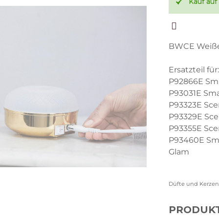
Kauf au
BWCE Weiße
Ersatzteil für
P92866E Sma
P93031E Sma
P93323E Sce
P93329E Sce
P93355E Sce
P93460E Sma
Glam
Düfte und Kerzen 
PRODUK