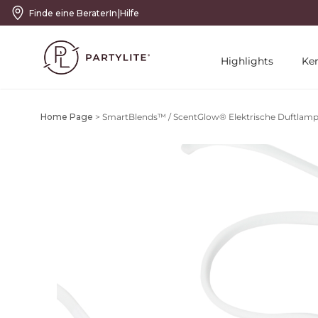
|
Finde eine BeraterIn
Hilfe
Highlights
Ke
Home Page
>
SmartBlends™ / ScentGlow® Elektrische Duftlamp