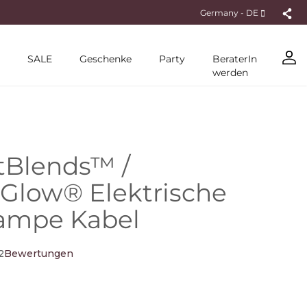
Germany - DE
SALE
Geschenke
Party
BeraterIn
werden
tBlends™ /
Glow® Elektrische
ampe Kabel
2
Bewertungen