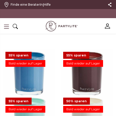
|
Finde eine BeraterIn
Hilfe
10 % RABATT MIT NEWSLETTER
55% sparen
55% sparen
Bald wieder auf Lager
Bald wieder auf Lager
Duftwachsglas Escential Sea
Duftwachsglas Escential
Salt & Sage
Mulberry
11,23 €
24,95 €
Angebot
11,23 €
24,95 €
Angebot
13
16
55% sparen
50% sparen
Bald wieder auf Lager
Bald wieder auf Lager
Duftwachsglas Escential