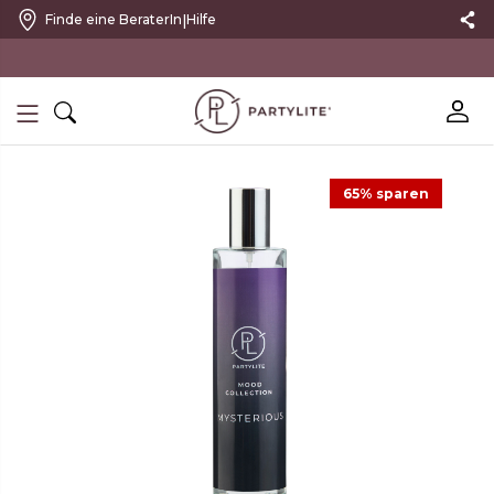
|
Finde eine BeraterIn
Hilfe
10 % RABATT MIT NEWSLETTER
65% sparen