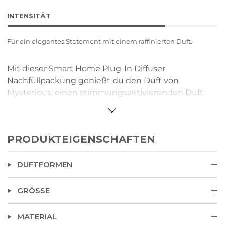
INTENSITÄT
Für ein elegantes Statement mit einem raffinierten Duft.
Mit dieser Smart Home Plug-In Diffuser
Nachfüllpackung genießt du den Duft von
Mysterious, einen stimmungsaktivierenden Duft
mit Noten von Zitrone und eleganten Gewürzen.
Das faszinierende Aroma von Sibirischer Kiefer,
wildem Moos und rotem Zedernholz erhält durch
PRODUKTEIGENSCHAFTEN
eine kühle Nachtbrise eine geheimnisvolle,
zauberhafte Atmosphäre.
DUFTFORMEN
Nur mit Smart Home Plug-In Diffuser by PartyLite verwenden.
GRÖSSE
MATERIAL