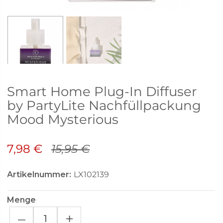
Smart Home Plug-In Diffuser
by PartyLite Nachfüllpackung
Mood Mysterious
7,98 €
15,95 €
Artikelnummer:
LX102139
Menge
–
+