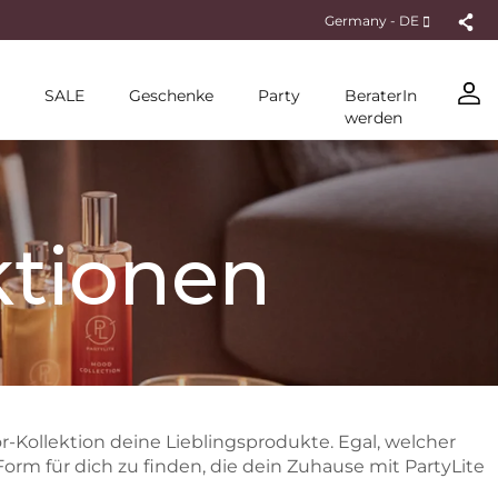
Germany - DE
SALE
Geschenke
Party
BeraterIn
werden
ektionen
Kollektion deine Lieblingsprodukte. Egal, welcher
Form für dich zu finden, die dein Zuhause mit PartyLite