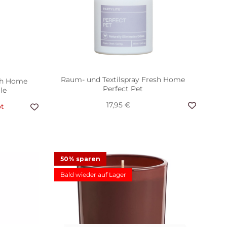
Raum- und Textilspray Fresh Home
esh Home
Perfect Pet
le
17,95 €
t
ser by
50% sparen
ng Mood
Bald wieder auf Lager
t
Duftwachsglas Escential Tamboti Woods