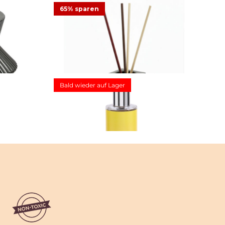
65% sparen
12,48 €
24,95 €
Angebot
2
Bewertungen
ftlampe –
Teelicht- und SmartScents Halter Curvy
Black
Bald wieder auf Lager
ot
9,08 €
25,95 €
Angebot
1
Bewertung
ppy
Raumspray Mood Optimistic
17,95 €
g
2
Bewertungen