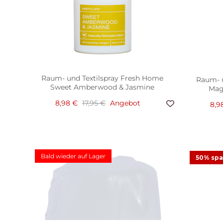
Raum- und Textilspray Fresh Home
Raum- u
Sweet Amberwood & Jasmine
Mag
8,98 €
17,95 €
Angebot
8,9
Smart
Bald wieder auf Lager
50% sp
PartyL
7,9
Fragrance Flame™ Petite Melts, ohne