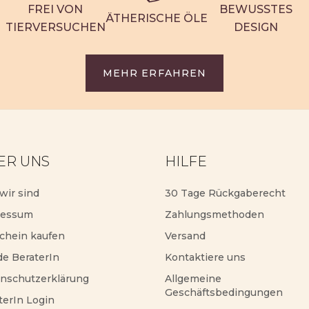
FREI VON
BEWUSSTES
ÄTHERISCHE ÖLE
TIERVERSUCHEN
DESIGN
MEHR ERFAHREN
ER UNS
HILFE
wir sind
30 Tage Rückgaberecht
ressum
Zahlungsmethoden
chein kaufen
Versand
e BeraterIn
Kontaktiere uns
nschutzerklärung
Allgemeine
Geschäftsbedingungen
terIn Login