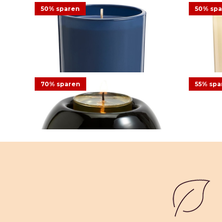
Duft, 12 St.
50% sparen
50% sp
13,95 €
Duftwachsglas Escential Nordic Air
Duftwac
70% sparen
55% spa
12,48 €
24,95 €
Angebot
12,4
1
Bewertung
Teelichthalter Tranquil Orb
Raum
10,49 €
34,95 €
Angebot
8,0