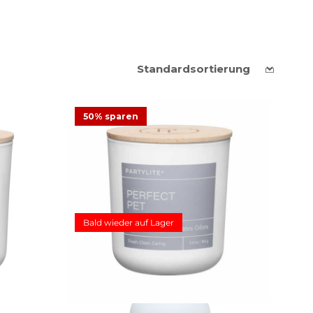
avender &
50% sparen
ot
Duftwachsglas Fresh Home Perfect Pet
Bald wieder auf Lager
12,48 €
24,95 €
Angebot