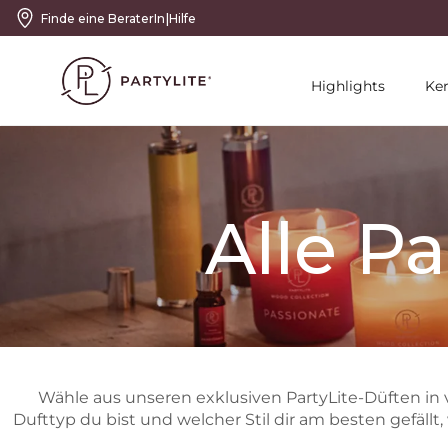
|
Finde eine BeraterIn
Hilfe
Highlights
Ke
Alle Pa
Wähle aus unseren exklusiven PartyLite-Düften in
Dufttyp du bist und welcher Stil dir am besten gefällt