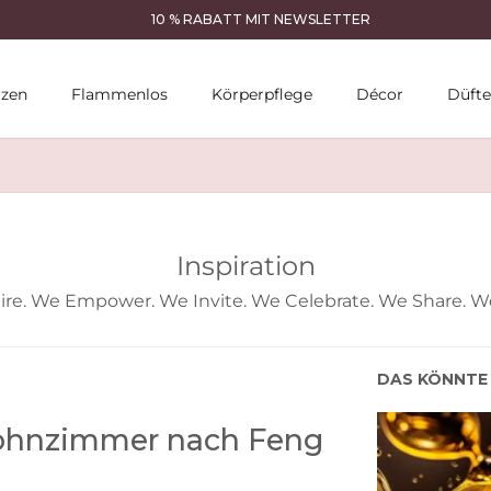
10 % RABATT MIT NEWSLETTER
rzen
Flammenlos
Körperpflege
Décor
Düfte
Inspiration
ire. We Empower. We Invite. We Celebrate. We Share. We
DAS KÖNNTE 
Wohnzimmer nach Feng