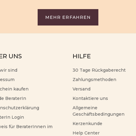
MEHR ERFAHREN
ER UNS
HILFE
wir sind
30 Tage Rückgaberecht
ressum
Zahlungsmethoden
chein kaufen
Versand
e BeraterIn
Kontaktiere uns
nschutzerklärung
Allgemeine
Geschäftsbedingungen
terIn Login
Kerzenkunde
eis für BeraterInnen im
Help Center